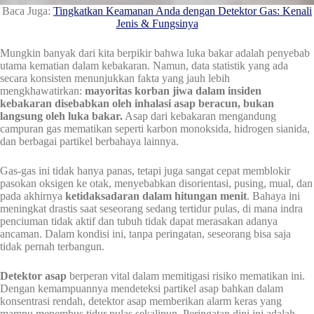
Baca Juga:
Tingkatkan Keamanan Anda dengan Detektor Gas: Kenali
Jenis & Fungsinya
Mungkin banyak dari kita berpikir bahwa luka bakar adalah penyebab
utama kematian dalam kebakaran. Namun, data statistik yang ada
secara konsisten menunjukkan fakta yang jauh lebih
mengkhawatirkan:
mayoritas korban jiwa dalam insiden
kebakaran disebabkan oleh inhalasi asap beracun, bukan
langsung oleh luka bakar.
Asap dari kebakaran mengandung
campuran gas mematikan seperti karbon monoksida, hidrogen sianida,
dan berbagai partikel berbahaya lainnya.
Gas-gas ini tidak hanya panas, tetapi juga sangat cepat memblokir
pasokan oksigen ke otak, menyebabkan disorientasi, pusing, mual, dan
pada akhirnya
ketidaksadaran dalam hitungan menit
. Bahaya ini
meningkat drastis saat seseorang sedang tertidur pulas, di mana indra
penciuman tidak aktif dan tubuh tidak dapat merasakan adanya
ancaman. Dalam kondisi ini, tanpa peringatan, seseorang bisa saja
tidak pernah terbangun.
Detektor asap
berperan vital dalam memitigasi risiko mematikan ini.
Dengan kemampuannya mendeteksi partikel asap bahkan dalam
konsentrasi rendah, detektor asap memberikan alarm keras yang
mampu menembus tidur pulas sekalipun. Peringatan dini ini adalah