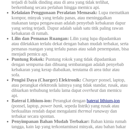
terjadi di balik dinding atau di area yang tidak terlihat,
berkembang secara perlahan hingga memicu api.
Kelalaian Penggunaan Peralatan Memasak:
Lupa mematikan
kompor, minyak yang terlalu panas, atau meninggalkan
makanan tanpa pengawasan adalah penyebab kebakaran dapur
yang sering terjadi. Dapur adalah salah satu titik paling rawan
kebakaran di rumah.
Lilin dan Pemanas Ruangan:
Lilin yang lupa dipadamkan
atau diletakkan terlalu dekat dengan bahan mudah terbakar, serta
pemanas ruangan yang terlalu panas atau salah penempatan, bisa
menjadi pemicu api.
Puntung Rokok:
Puntung rokok yang tidak dipadamkan
dengan sempurna dan dibuang sembarangan adalah penyebab
kebakaran yang kerap diabaikan, terutama di area tidur atau
sofa.
Pengisi Daya (Charger) Elektronik:
Charger
ponsel, laptop,
atau perangkat elektronik lainnya yang tidak standar, rusak, atau
dibiarkan terhubung terlalu lama dapat
overheat
dan memicu
api.
Baterai Lithium-ion:
Perangkat dengan
baterai lithium-ion
(ponsel, laptop,
power bank
, sepeda listrik) yang rusak atau
berkualitas rendah dapat mengalami
thermal runaway
dan
terbakar secara spontan.
Penyimpanan Bahan Mudah Terbakar:
Bahan kimia rumah
tangga, kain lap yang terkontaminasi minyak, atau bahan bakar