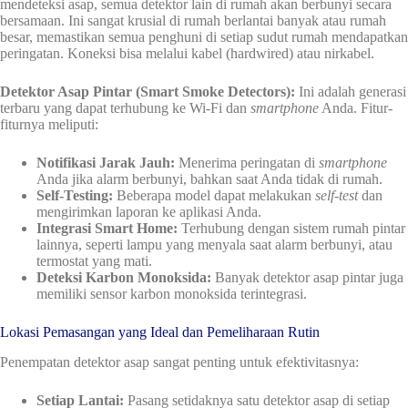
mendeteksi asap, semua detektor lain di rumah akan berbunyi secara
bersamaan. Ini sangat krusial di rumah berlantai banyak atau rumah
besar, memastikan semua penghuni di setiap sudut rumah mendapatkan
peringatan. Koneksi bisa melalui kabel (hardwired) atau nirkabel.
Detektor Asap Pintar (Smart Smoke Detectors):
Ini adalah generasi
terbaru yang dapat terhubung ke Wi-Fi dan
smartphone
Anda. Fitur-
fiturnya meliputi:
Notifikasi Jarak Jauh:
Menerima peringatan di
smartphone
Anda jika alarm berbunyi, bahkan saat Anda tidak di rumah.
Self-Testing:
Beberapa model dapat melakukan
self-test
dan
mengirimkan laporan ke aplikasi Anda.
Integrasi Smart Home:
Terhubung dengan sistem rumah pintar
lainnya, seperti lampu yang menyala saat alarm berbunyi, atau
termostat yang mati.
Deteksi Karbon Monoksida:
Banyak detektor asap pintar juga
memiliki sensor karbon monoksida terintegrasi.
Lokasi Pemasangan yang Ideal dan Pemeliharaan Rutin
Penempatan detektor asap sangat penting untuk efektivitasnya:
Setiap Lantai:
Pasang setidaknya satu detektor asap di setiap