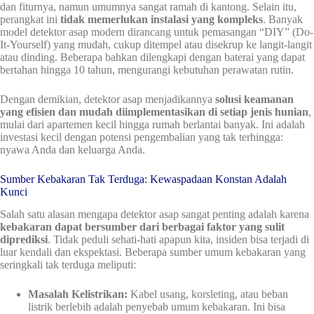
dan fiturnya, namun umumnya sangat ramah di kantong. Selain itu,
perangkat ini
tidak memerlukan instalasi yang kompleks
. Banyak
model detektor asap modern dirancang untuk pemasangan “DIY” (Do-
It-Yourself) yang mudah, cukup ditempel atau disekrup ke langit-langit
atau dinding. Beberapa bahkan dilengkapi dengan baterai yang dapat
bertahan hingga 10 tahun, mengurangi kebutuhan perawatan rutin.
Dengan demikian, detektor asap menjadikannya
solusi keamanan
yang efisien dan mudah diimplementasikan di setiap jenis hunian
,
mulai dari apartemen kecil hingga rumah berlantai banyak. Ini adalah
investasi kecil dengan potensi pengembalian yang tak terhingga:
nyawa Anda dan keluarga Anda.
Sumber Kebakaran Tak Terduga: Kewaspadaan Konstan Adalah
Kunci
Salah satu alasan mengapa detektor asap sangat penting adalah karena
kebakaran dapat bersumber dari berbagai faktor yang sulit
diprediksi
. Tidak peduli sehati-hati apapun kita, insiden bisa terjadi di
luar kendali dan ekspektasi. Beberapa sumber umum kebakaran yang
seringkali tak terduga meliputi:
Masalah Kelistrikan:
Kabel usang, korsleting, atau beban
listrik berlebih adalah penyebab umum kebakaran. Ini bisa