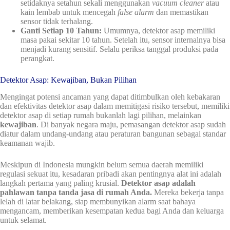
setidaknya setahun sekali menggunakan
vacuum cleaner
atau
kain lembab untuk mencegah
false alarm
dan memastikan
sensor tidak terhalang.
Ganti Setiap 10 Tahun:
Umumnya, detektor asap memiliki
masa pakai sekitar 10 tahun. Setelah itu, sensor internalnya bisa
menjadi kurang sensitif. Selalu periksa tanggal produksi pada
perangkat.
Detektor Asap: Kewajiban, Bukan Pilihan
Mengingat potensi ancaman yang dapat ditimbulkan oleh kebakaran
dan efektivitas detektor asap dalam memitigasi risiko tersebut, memiliki
detektor asap di setiap rumah bukanlah lagi pilihan, melainkan
kewajiban
. Di banyak negara maju, pemasangan detektor asap sudah
diatur dalam undang-undang atau peraturan bangunan sebagai standar
keamanan wajib.
Meskipun di Indonesia mungkin belum semua daerah memiliki
regulasi sekuat itu, kesadaran pribadi akan pentingnya alat ini adalah
langkah pertama yang paling krusial.
Detektor asap adalah
pahlawan tanpa tanda jasa di rumah Anda.
Mereka bekerja tanpa
lelah di latar belakang, siap membunyikan alarm saat bahaya
mengancam, memberikan kesempatan kedua bagi Anda dan keluarga
untuk selamat.