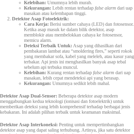
Kelebihan:
Umumnya lebih murah.
Kekurangan:
Lebih rentan terhadap
false alarm
dari uap
masakan atau kelembapan tinggi.
Detektor Asap Fotoelektrik:
Cara Kerja:
Berisi sumber cahaya (LED) dan fotosensor.
Ketika asap masuk ke dalam bilik detektor, asap
memblokir atau membelokkan cahaya ke fotosensor,
memicu alarm.
Deteksi Terbaik Untuk:
Asap yang dihasilkan dari
pembakaran lambat atau “smoldering fires,” seperti rokok
yang membakar sofa, kabel yang meleleh, atau kasur yang
terbakar. Api jenis ini menghasilkan banyak asap tebal
sebelum api terbuka muncul.
Kelebihan:
Kurang rentan terhadap
false alarm
dari uap
masakan, lebih cepat mendeteksi api yang berasap.
Kekurangan:
Umumnya sedikit lebih mahal.
Detektor Asap Dual-Sensor:
Beberapa detektor asap modern
menggabungkan kedua teknologi (ionisasi dan fotoelektrik) untuk
memberikan deteksi yang lebih komprehensif terhadap berbagai jenis
kebakaran. Ini adalah pilihan terbaik untuk keamanan maksimal.
Detektor Asap Interkoneksi:
Penting untuk mempertimbangkan
detektor asap yang dapat saling terhubung. Artinya, jika satu detektor