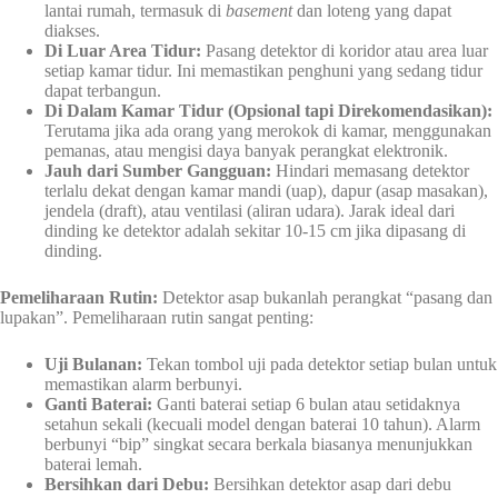
lantai rumah, termasuk di
basement
dan loteng yang dapat
diakses.
Di Luar Area Tidur:
Pasang detektor di koridor atau area luar
setiap kamar tidur. Ini memastikan penghuni yang sedang tidur
dapat terbangun.
Di Dalam Kamar Tidur (Opsional tapi Direkomendasikan):
Terutama jika ada orang yang merokok di kamar, menggunakan
pemanas, atau mengisi daya banyak perangkat elektronik.
Jauh dari Sumber Gangguan:
Hindari memasang detektor
terlalu dekat dengan kamar mandi (uap), dapur (asap masakan),
jendela (draft), atau ventilasi (aliran udara). Jarak ideal dari
dinding ke detektor adalah sekitar 10-15 cm jika dipasang di
dinding.
Pemeliharaan Rutin:
Detektor asap bukanlah perangkat “pasang dan
lupakan”. Pemeliharaan rutin sangat penting:
Uji Bulanan:
Tekan tombol uji pada detektor setiap bulan untuk
memastikan alarm berbunyi.
Ganti Baterai:
Ganti baterai setiap 6 bulan atau setidaknya
setahun sekali (kecuali model dengan baterai 10 tahun). Alarm
berbunyi “bip” singkat secara berkala biasanya menunjukkan
baterai lemah.
Bersihkan dari Debu:
Bersihkan detektor asap dari debu