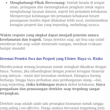
Menghubungi Pihak Berwenang:
Setelah berada di tempat
aman, peringatan dini memungkinkan penghuni untuk segera
menghubungi layanan darurat, seperti tim pemadam kebakaran.
Mempercepat kedatangan tim pemadam kebakaran berarti
penanganan insiden dapat dilakukan lebih awal, meminimalkan
kerugian properti dan yang terpenting, melindungi nyawa.
Waktu respons yang singkat dapat menjadi penentu antara
keselamatan dan tragedi.
Tanpa detektor asap, api bisa saja sudah
membesar dan asap sudah memenuhi ruangan, membuat evakuasi
hampir mustahil.
Investasi Proteksi Jiwa dan Properti yang Efisien: Biaya vs. Risiko
Membicarakan tentang keamanan rumah seringkali dikaitkan dengan
biaya. Namun, jika dibandingkan dengan potensi kerugian finansial
yang dahsyat—mulai dari kerusakan struktural, hilangnya barang
berharga, hingga biaya perbaikan atau pembangunan ulang—dan,
yang terpenting,
risiko kehilangan nyawa
akibat kebakaran,
biaya
pengadaan dan pemasangan detektor asap tergolong sangat
terjangkau.
Detektor asap adalah salah satu perangkat keamanan rumah tangga
yang paling
cost-effective
. Harga unitnya bervariasi tergantung jenis