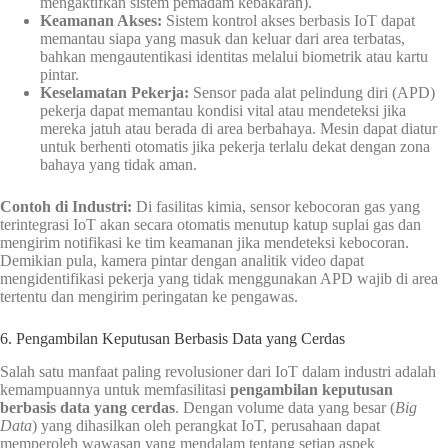
mengaktifkan sistem pemadam kebakaran).
Keamanan Akses:
Sistem kontrol akses berbasis IoT dapat
memantau siapa yang masuk dan keluar dari area terbatas,
bahkan mengautentikasi identitas melalui biometrik atau kartu
pintar.
Keselamatan Pekerja:
Sensor pada alat pelindung diri (APD)
pekerja dapat memantau kondisi vital atau mendeteksi jika
mereka jatuh atau berada di area berbahaya. Mesin dapat diatur
untuk berhenti otomatis jika pekerja terlalu dekat dengan zona
bahaya yang tidak aman.
Contoh di Industri:
Di fasilitas kimia, sensor kebocoran gas yang
terintegrasi IoT akan secara otomatis menutup katup suplai gas dan
mengirim notifikasi ke tim keamanan jika mendeteksi kebocoran.
Demikian pula, kamera pintar dengan analitik video dapat
mengidentifikasi pekerja yang tidak menggunakan APD wajib di area
tertentu dan mengirim peringatan ke pengawas.
6. Pengambilan Keputusan Berbasis Data yang Cerdas
Salah satu manfaat paling revolusioner dari IoT dalam industri adalah
kemampuannya untuk memfasilitasi
pengambilan keputusan
berbasis data yang cerdas
. Dengan volume data yang besar (
Big
Data
) yang dihasilkan oleh perangkat IoT, perusahaan dapat
memperoleh wawasan yang mendalam tentang setiap aspek