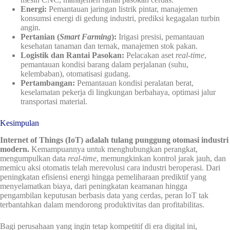
Energi:
Pemantauan jaringan listrik pintar, manajemen
konsumsi energi di gedung industri, prediksi kegagalan turbin
angin.
Pertanian (
Smart Farming
):
Irigasi presisi, pemantauan
kesehatan tanaman dan ternak, manajemen stok pakan.
Logistik dan Rantai Pasokan:
Pelacakan aset
real-time
,
pemantauan kondisi barang dalam perjalanan (suhu,
kelembaban), otomatisasi gudang.
Pertambangan:
Pemantauan kondisi peralatan berat,
keselamatan pekerja di lingkungan berbahaya, optimasi jalur
transportasi material.
Kesimpulan
Internet of Things (IoT) adalah tulang punggung otomasi industri
modern.
Kemampuannya untuk menghubungkan perangkat,
mengumpulkan data
real-time
, memungkinkan kontrol jarak jauh, dan
memicu aksi otomatis telah merevolusi cara industri beroperasi. Dari
peningkatan efisiensi energi hingga pemeliharaan prediktif yang
menyelamatkan biaya, dari peningkatan keamanan hingga
pengambilan keputusan berbasis data yang cerdas, peran IoT tak
terbantahkan dalam mendorong produktivitas dan profitabilitas.
Bagi perusahaan yang ingin tetap kompetitif di era digital ini,