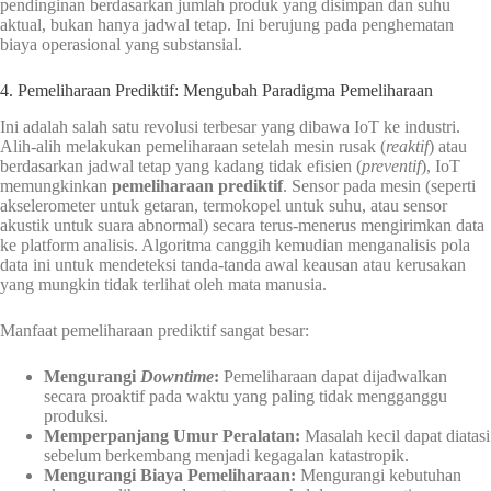
pendinginan berdasarkan jumlah produk yang disimpan dan suhu
aktual, bukan hanya jadwal tetap. Ini berujung pada penghematan
biaya operasional yang substansial.
4. Pemeliharaan Prediktif: Mengubah Paradigma Pemeliharaan
Ini adalah salah satu revolusi terbesar yang dibawa IoT ke industri.
Alih-alih melakukan pemeliharaan setelah mesin rusak (
reaktif
) atau
berdasarkan jadwal tetap yang kadang tidak efisien (
preventif
), IoT
memungkinkan
pemeliharaan prediktif
. Sensor pada mesin (seperti
akselerometer untuk getaran, termokopel untuk suhu, atau sensor
akustik untuk suara abnormal) secara terus-menerus mengirimkan data
ke platform analisis. Algoritma canggih kemudian menganalisis pola
data ini untuk mendeteksi tanda-tanda awal keausan atau kerusakan
yang mungkin tidak terlihat oleh mata manusia.
Manfaat pemeliharaan prediktif sangat besar:
Mengurangi
Downtime
:
Pemeliharaan dapat dijadwalkan
secara proaktif pada waktu yang paling tidak mengganggu
produksi.
Memperpanjang Umur Peralatan:
Masalah kecil dapat diatasi
sebelum berkembang menjadi kegagalan katastropik.
Mengurangi Biaya Pemeliharaan:
Mengurangi kebutuhan