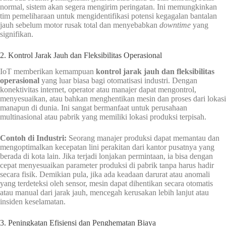
normal, sistem akan segera mengirim peringatan. Ini memungkinkan
tim pemeliharaan untuk mengidentifikasi potensi kegagalan bantalan
jauh sebelum motor rusak total dan menyebabkan
downtime
yang
signifikan.
2. Kontrol Jarak Jauh dan Fleksibilitas Operasional
IoT memberikan kemampuan
kontrol jarak jauh dan fleksibilitas
operasional
yang luar biasa bagi otomatisasi industri. Dengan
konektivitas internet, operator atau manajer dapat mengontrol,
menyesuaikan, atau bahkan menghentikan mesin dan proses dari lokasi
manapun di dunia. Ini sangat bermanfaat untuk perusahaan
multinasional atau pabrik yang memiliki lokasi produksi terpisah.
Contoh di Industri:
Seorang manajer produksi dapat memantau dan
mengoptimalkan kecepatan lini perakitan dari kantor pusatnya yang
berada di kota lain. Jika terjadi lonjakan permintaan, ia bisa dengan
cepat menyesuaikan parameter produksi di pabrik tanpa harus hadir
secara fisik. Demikian pula, jika ada keadaan darurat atau anomali
yang terdeteksi oleh sensor, mesin dapat dihentikan secara otomatis
atau manual dari jarak jauh, mencegah kerusakan lebih lanjut atau
insiden keselamatan.
3. Peningkatan Efisiensi dan Penghematan Biaya