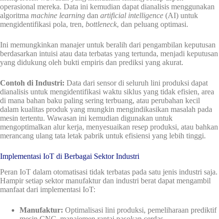
operasional mereka. Data ini kemudian dapat dianalisis menggunakan
algoritma
machine learning
dan
artificial intelligence
(AI) untuk
mengidentifikasi pola, tren,
bottleneck
, dan peluang optimasi.
Ini memungkinkan manajer untuk beralih dari pengambilan keputusan
berdasarkan intuisi atau data terbatas yang tertunda, menjadi keputusan
yang didukung oleh bukti empiris dan prediksi yang akurat.
Contoh di Industri:
Data dari sensor di seluruh lini produksi dapat
dianalisis untuk mengidentifikasi waktu siklus yang tidak efisien, area
di mana bahan baku paling sering terbuang, atau perubahan kecil
dalam kualitas produk yang mungkin mengindikasikan masalah pada
mesin tertentu. Wawasan ini kemudian digunakan untuk
mengoptimalkan alur kerja, menyesuaikan resep produksi, atau bahkan
merancang ulang tata letak pabrik untuk efisiensi yang lebih tinggi.
Implementasi IoT di Berbagai Sektor Industri
Peran IoT dalam otomatisasi tidak terbatas pada satu jenis industri saja.
Hampir setiap sektor manufaktur dan industri berat dapat mengambil
manfaat dari implementasi IoT:
Manufaktur:
Optimalisasi lini produksi, pemeliharaan prediktif
mesin CNC, manajemen rantai pasokan cerdas.