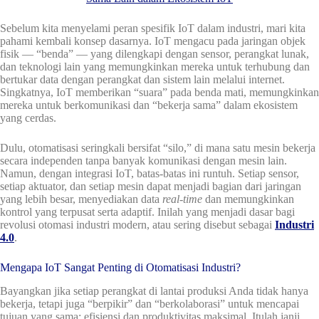
Sebelum kita menyelami peran spesifik IoT dalam industri, mari kita
pahami kembali konsep dasarnya. IoT mengacu pada jaringan objek
fisik — “benda” — yang dilengkapi dengan sensor, perangkat lunak,
dan teknologi lain yang memungkinkan mereka untuk terhubung dan
bertukar data dengan perangkat dan sistem lain melalui internet.
Singkatnya, IoT memberikan “suara” pada benda mati, memungkinkan
mereka untuk berkomunikasi dan “bekerja sama” dalam ekosistem
yang cerdas.
Dulu, otomatisasi seringkali bersifat “silo,” di mana satu mesin bekerja
secara independen tanpa banyak komunikasi dengan mesin lain.
Namun, dengan integrasi IoT, batas-batas ini runtuh. Setiap sensor,
setiap aktuator, dan setiap mesin dapat menjadi bagian dari jaringan
yang lebih besar, menyediakan data
real-time
dan memungkinkan
kontrol yang terpusat serta adaptif. Inilah yang menjadi dasar bagi
revolusi otomasi industri modern, atau sering disebut sebagai
Industri
4.0
.
Mengapa IoT Sangat Penting di Otomatisasi Industri?
Bayangkan jika setiap perangkat di lantai produksi Anda tidak hanya
bekerja, tetapi juga “berpikir” dan “berkolaborasi” untuk mencapai
tujuan yang sama: efisiensi dan produktivitas maksimal. Itulah janji