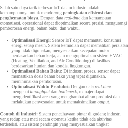
Salah satu daya tarik terbesar IoT dalam industri adalah
kemampuannya untuk mendorong
peningkatan efisiensi dan
penghematan biaya
. Dengan data
real-time
dan kemampuan
otomatisasi, operasional dapat dioptimalkan secara presisi, mengurangi
pemborosan energi, bahan baku, dan waktu.
Optimalisasi Energi:
Sensor IoT dapat memantau konsumsi
energi setiap mesin. Sistem kemudian dapat mematikan peralatan
yang tidak digunakan, menyesuaikan kecepatan motor
berdasarkan beban kerja, atau mengoptimalkan sistem HVAC
(Heating, Ventilation, and Air Conditioning) di fasilitas
berdasarkan hunian dan kondisi lingkungan.
Optimalisasi Bahan Baku:
Di industri proses, sensor dapat
memastikan dosis bahan baku yang tepat digunakan,
meminimalkan pemborosan.
Optimalisasi Waktu Produksi:
Dengan data
real-time
mengenai
throughput
dan
bottleneck
, manajer dapat
mengidentifikasi area yang menghambat aliran produksi dan
melakukan penyesuaian untuk memaksimalkan
output
.
Contoh di Industri:
Sistem pencahayaan pintar di gudang industri
yang redup atau mati secara otomatis ketika tidak ada aktivitas
terdeteksi, atau sistem pendingin yang menyesuaikan tingkat