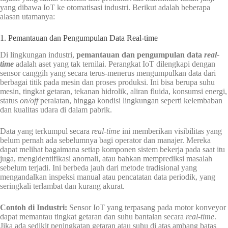
yang dibawa IoT ke otomatisasi industri. Berikut adalah beberapa
alasan utamanya:
1. Pemantauan dan Pengumpulan Data Real-time
Di lingkungan industri,
pemantauan dan pengumpulan data
real-
time
adalah aset yang tak ternilai. Perangkat IoT dilengkapi dengan
sensor canggih yang secara terus-menerus mengumpulkan data dari
berbagai titik pada mesin dan proses produksi. Ini bisa berupa suhu
mesin, tingkat getaran, tekanan hidrolik, aliran fluida, konsumsi energi,
status
on/off
peralatan, hingga kondisi lingkungan seperti kelembaban
dan kualitas udara di dalam pabrik.
Data yang terkumpul secara
real-time
ini memberikan visibilitas yang
belum pernah ada sebelumnya bagi operator dan manajer. Mereka
dapat melihat bagaimana setiap komponen sistem bekerja pada saat itu
juga, mengidentifikasi anomali, atau bahkan memprediksi masalah
sebelum terjadi. Ini berbeda jauh dari metode tradisional yang
mengandalkan inspeksi manual atau pencatatan data periodik, yang
seringkali terlambat dan kurang akurat.
Contoh di Industri:
Sensor IoT yang terpasang pada motor konveyor
dapat memantau tingkat getaran dan suhu bantalan secara
real-time
.
Jika ada sedikit peningkatan getaran atau suhu di atas ambang batas